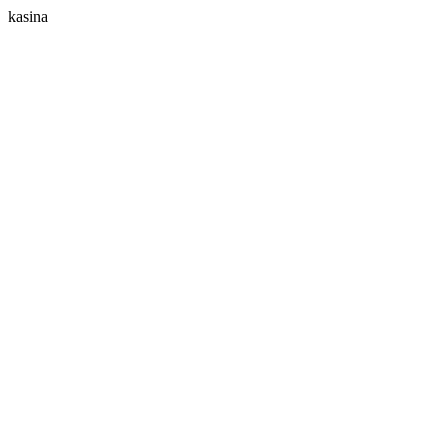
kasina